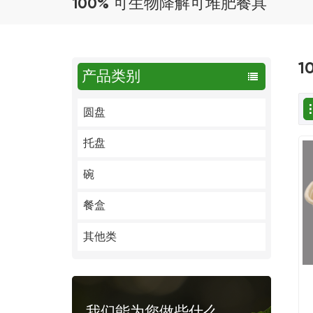
100% 可生物降解可堆肥餐具
1
产品类别
圆盘
托盘
碗
餐盒
其他类
我们能为您做些什么