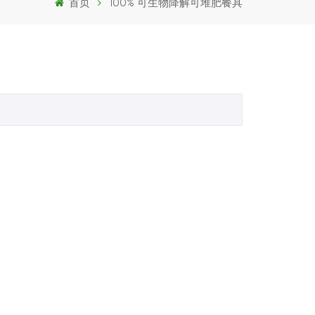
首页
100% 可生物降解可堆肥餐具