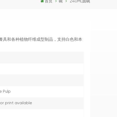
首页
碗
240ML圆碗
餐具和各种植物纤维成型制品，支持白色和本
 Pulp
r print available