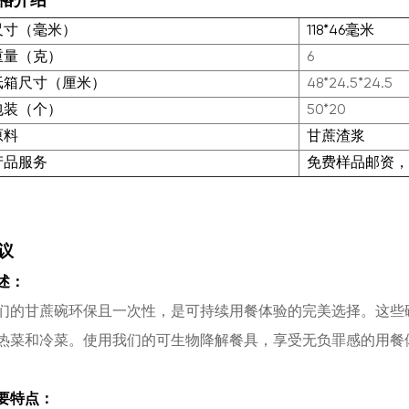
格介绍
尺寸（毫米）
118*46毫米
重量（克）
6
纸箱尺寸（厘米）
48*24.5*24.5
包装（个）
50*20
原料
甘蔗渣浆
产品服务
免费样品邮资
议
述：
们的甘蔗碗环保且一次性，是可持续用餐体验的完美选择。这些
热菜和冷菜。使用我们的可生物降解餐具，享受无负罪感的用餐
要特点：