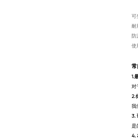
可
耐
防
使
常
1
对
2
我
3
是
4