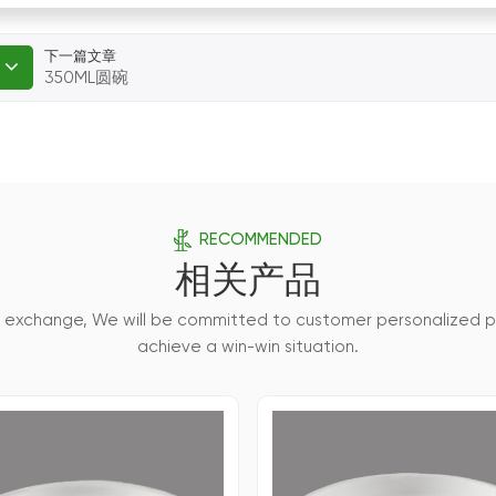
下一篇文章
350ML圆碗
RECOMMENDED
相关产品
d exchange, We will be committed to customer personalized 
achieve a win-win situation.