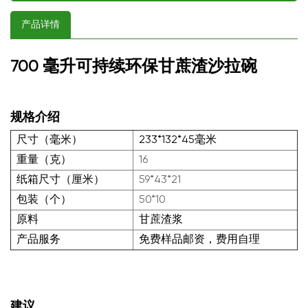
产品详情
700 毫升可持续环保甘蔗渣沙拉碗
规格介绍
尺寸（毫米）
233*132*45毫米
重量（克）
16
纸箱尺寸（厘米）
59*43*21
包装（个）
50*10
原料
甘蔗渣浆
产品服务
免费样品邮资，费用自理
建议