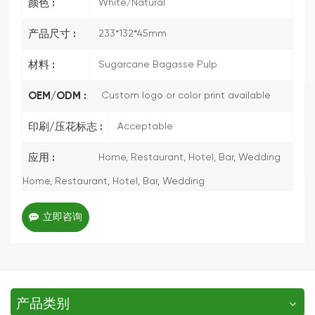
颜色 :
White/Natural
产品尺寸 :
233*132*45mm
材料 :
Sugarcane Bagasse Pulp
OEM/ODM :
Custom logo or color print available
印刷/压花标志 :
Acceptable
应用 :
Home, Restaurant, Hotel, Bar, Wedding
Home, Restaurant, Hotel, Bar, Wedding
立即咨询
产品类别