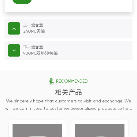
上一篇文章
240ML圆碗
下一篇文章
900ML双格沙拉碗
RECOMMENDED
相关产品
We sincerely hope that customers to visit and exchange, We
will be committed to customer personalized products to help
customers win the market and achieve a win-win situation.